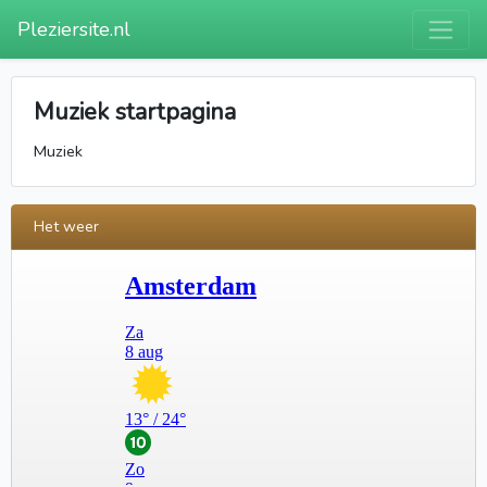
Pleziersite.nl
Muziek startpagina
Muziek
Het weer